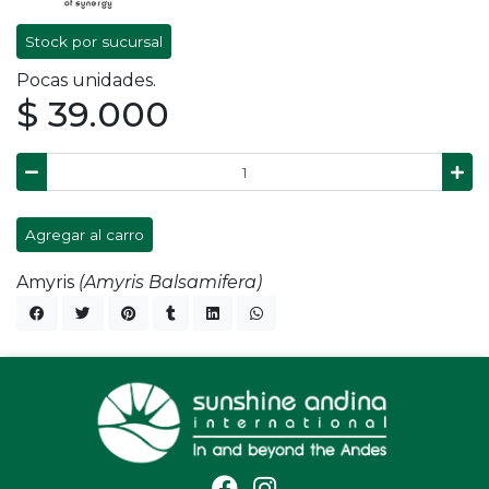
Stock por sucursal
Pocas unidades.
$ 39.000
Agregar al carro
Amyris
(Amyris Balsamifera)