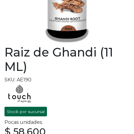
Raiz de Ghandi (11
ML)
SKU: AE190
Stock por sucursal
Pocas unidades.
$ 58.600