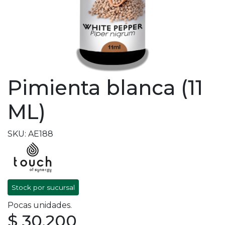
Pimienta blanca (11
ML)
SKU: AE188
Stock por sucursal
Pocas unidades.
$ 30.200