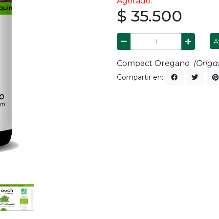
Agotado.
$ 35.500
A
Compact Oregano
(Orig
Compartir en: