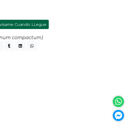
vísame Cuando LLegue
anum compactum)