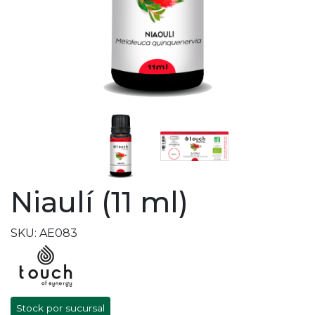
Niaulí (11 ml)
SKU: AE083
Stock por sucursal