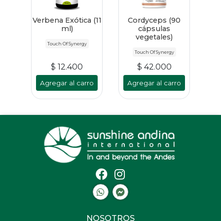
Verbena Exótica (11
Cordyceps (90
ml)
cápsulas
vegetales)
Touch Of Synergy
Touch Of Synergy
$ 12.400
$ 42.000
Agregar al carro
Agregar al carro
NOSOTROS