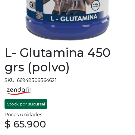
L- Glutamina 450
grs (polvo)
SKU: 66948509564621
Stock por sucursal
Pocas unidades.
$ 65.900