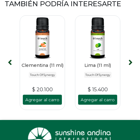
TAMBIÉN PODRÍA INTERESARTE
h of
Clementina (11 ml)
Lima (11 ml)
P
tgel
Touch Of Synergy
Touch Of Synergy
$ 20.100
$ 15.400
ro
Agregar al carro
Agregar al carro
A