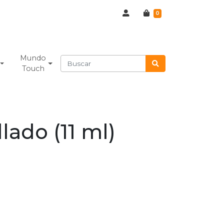
0
Mundo
Touch
llado (11 ml)