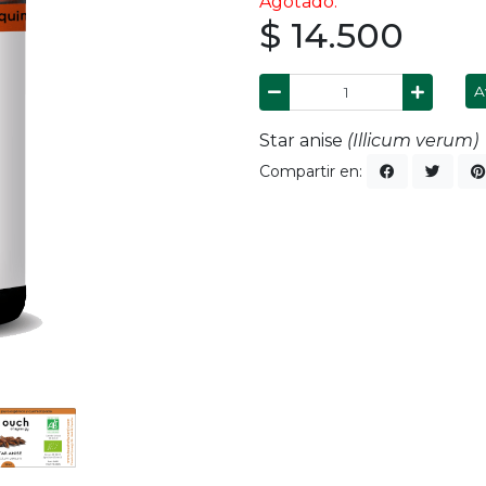
Agotado.
$ 14.500
A
Star anise
(Illicum verum)
Compartir en: