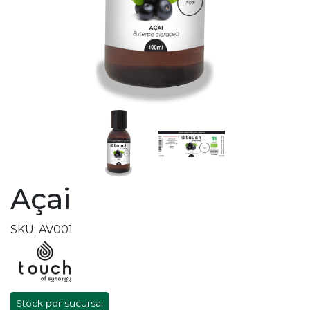
Açai
SKU: AV001
Stock por sucursal